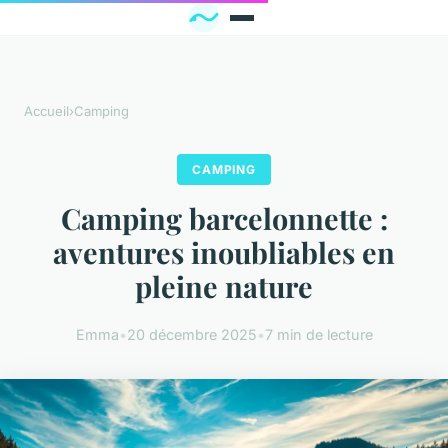
Accueil
›
Camping
CAMPING
Camping barcelonnette :
aventures inoubliables en
pleine nature
Emma
•
20 décembre 2025
•
7 min de lecture