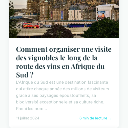
Comment organiser une visite
des vignobles le long de la
route des vins en Afrique du
Sud ?
L'Afrique du Sud est une destination fascinante
qui attire chaque année des millions de visiteurs
grâce à ses paysages époustouflants, sa
biodiversité exceptionnelle et sa culture riche.
Parmi les nom...
11 juillet 2024
6 min de lecture →