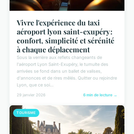
Vivre l'expérience du taxi
aéroport lyon saint-exupéry :
confort, simplicité et sérénité
à chaque déplacement
Sous la verrière aux reflets changeants de
l'aéroport Lyon Saint-Exupéry, le tumulte des
arrivées se fond dans un ballet de valises,
d'annonces et de rires mêlés. Quitter ou rejoindre
Lyon, que ce soi...
29 janvier 2026
6 min de lecture →
TOURISME