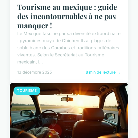
Tourisme au mexique : guide
des incontournables à ne pas
manquer !
Le Mexique fascine par sa diversité extraordinaire
: pyramides maya de Chichen Itza, plages de
sable blanc des Caraïbes et traditions millénaires
vivantes. Selon le Secrétariat au Tourisme
mexicain, l...
13 décembre 2025
8 min de lecture →
TOURISME