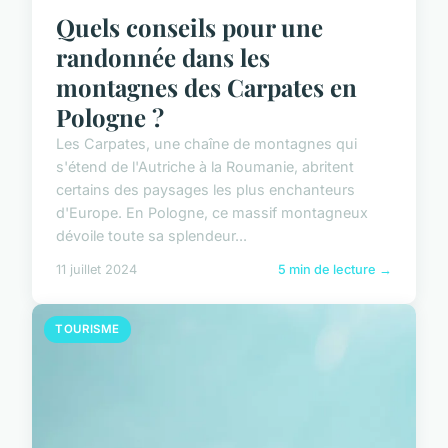
Quels conseils pour une
randonnée dans les
montagnes des Carpates en
Pologne ?
Les Carpates, une chaîne de montagnes qui
s'étend de l'Autriche à la Roumanie, abritent
certains des paysages les plus enchanteurs
d'Europe. En Pologne, ce massif montagneux
dévoile toute sa splendeur...
11 juillet 2024
5 min de lecture →
TOURISME