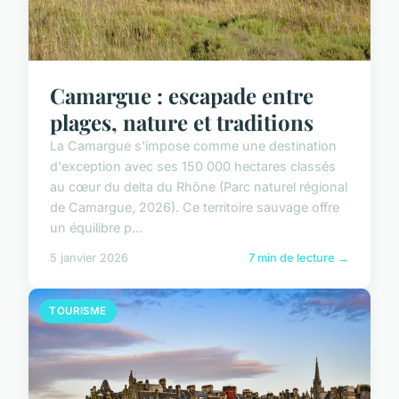
Camargue : escapade entre
plages, nature et traditions
La Camargue s'impose comme une destination
d'exception avec ses 150 000 hectares classés
au cœur du delta du Rhône (Parc naturel régional
de Camargue, 2026). Ce territoire sauvage offre
un équilibre p...
5 janvier 2026
7 min de lecture →
TOURISME