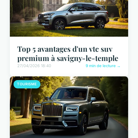
Top 5 avantages d'un vtc suv
premium à savigny-le-temple
27/04/2026 18:40
9 min de lecture →
TOURISME