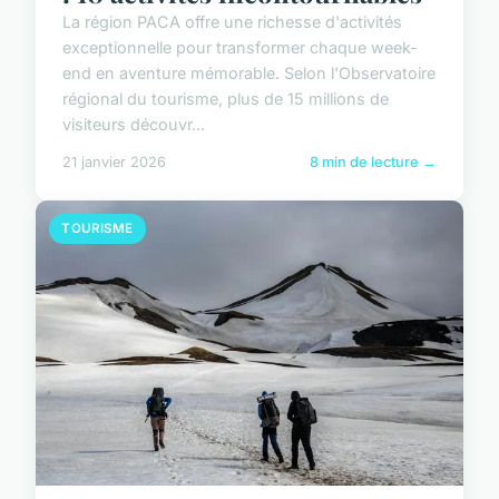
La région PACA offre une richesse d'activités
exceptionnelle pour transformer chaque week-
end en aventure mémorable. Selon l'Observatoire
régional du tourisme, plus de 15 millions de
visiteurs découvr...
21 janvier 2026
8 min de lecture →
TOURISME