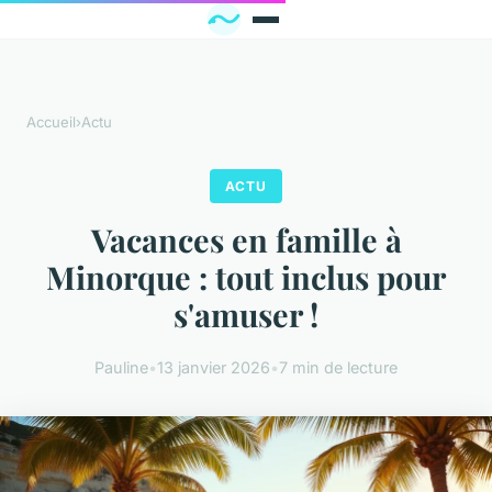
Accueil
›
Actu
ACTU
Vacances en famille à
Minorque : tout inclus pour
s'amuser !
Pauline
•
13 janvier 2026
•
7 min de lecture